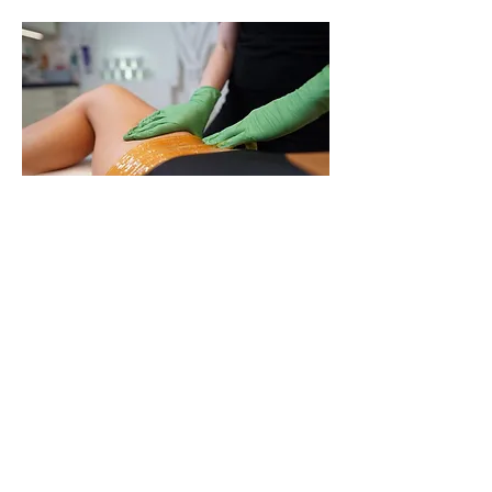
Sockring har många fina fördelar:
100% hygienisk då bakterier inte överlever
i den höga koncentrationen av socker och
”double dipping” ner i burkarna
förekommer aldrig.
Sockerpastan värms upp till mellan 36-39
grader och omsluter bara runt hårstrået,
vilket eliminerar risken att skada din hud.