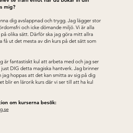
lev se fram emot när du bokar in din
os mig?
nna dig avslappnad och trygg. Jag lägger stor
fördomsfri och icke dömande miljö. Vi är alla
s på olika sätt. Därför ska jag göra mitt allra
ka få ut det mesta av din kurs på det sätt som
g är fantastiskt kul att arbeta med och jag ser
 just DIG detta magiska hantverk. Jag brinner
h jag hoppas att det kan smitta av sig på dig
blir en lärorik kurs där vi ser till att ha kul
tion om kurserna besök:
g.se