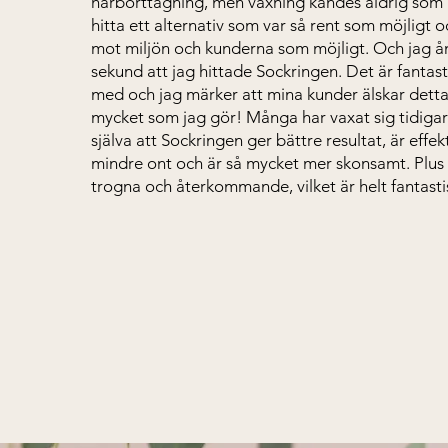
hårborttagning, men vaxning kändes aldrig som rä
hitta ett alternativ som var så rent som möjligt 
mot miljön och kunderna som möjligt. Och jag ån
sekund att jag hittade Sockringen. Det är fantast
med och jag märker att mina kunder älskar detta
mycket som jag gör! Många har vaxat sig tidiga
själva att Sockringen ger bättre resultat, är effekt
mindre ont och är så mycket mer skonsamt. Plus 
trogna och återkommande, vilket är helt fantasti