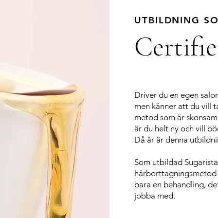
UTBILDNING S
Certifie
Driver du en egen sal
men känner att du vill t
metod som är skonsamma
är du helt ny och vill
Då är är denna utbildni
Som utbildad Sugarista
hårborttagningsmetod m
bara en behandling, det
jobba med.