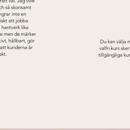
tt val. Jag ville
och så skonsamt
grar inte en
iskt att jobba
 hantverk lika
re men de märker
ivt, hållbart, gör
Du kan välja m
att kunderna är
valfri kurs sker
skt.
tillgängliga ku