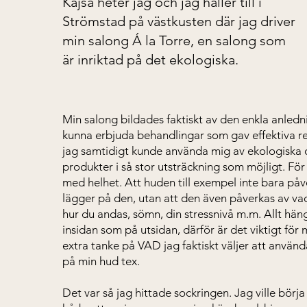
Kajsa heter jag och jag håller till i
Strömstad på västkusten där jag driver
min salong Á la Torre, en salong som
är inriktad på det ekologiska.
Min salong bildades faktiskt av den enkla anledni
kunna erbjuda behandlingar som gav effektiva re
jag samtidigt kunde använda mig av ekologiska 
produkter i så stor utsträckning som möjligt. För 
med helhet. Att huden till exempel inte bara på
lägger på den, utan att den även påverkas av vad 
hur du andas, sömn, din stressnivå m.m. Allt hän
insidan som på utsidan, därför är det viktigt för 
extra tanke på VAD jag faktiskt väljer att använ
på min hud tex.
Det var så jag hittade sockringen. Jag ville börj