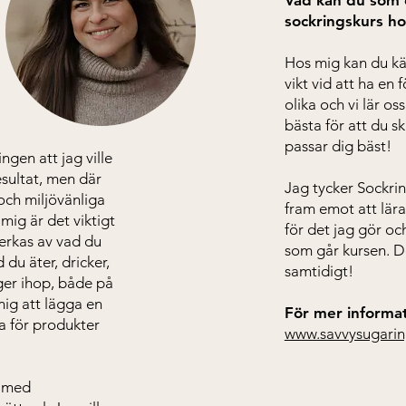
Vad kan du som e
sockringskurs h
Hos mig kan du kä
vikt vid att ha en 
olika och vi lär os
bästa för att du s
passar dig bäst!
ngen att jag ville
sultat, men där
Jag tycker Sockrin
och miljövänliga
fram emot att lära
mig är det viktigt
för det jag gör oc
verkas av vad du
som går kursen. Det 
du äter, dricker,
samtidigt!
ger ihop, både på
mig att lägga en
För mer informa
da för produkter
www.savvysugarin
a med