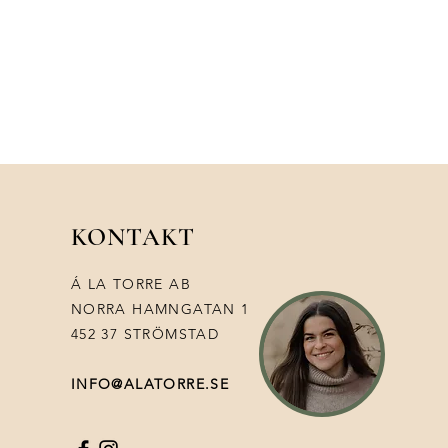
okus på att stärka hudens
 biologiska mångfald. Produkterna
iotika och prebiotika – goda
– som skapar en optimal miljö för
losofin är att hjälpa huden återgå
 naturliga tillstånd, där goda
 och ge en balanserad, hälsosam
dienser kommer från vilt växande
ska landsbygden, vilket ger ett
oxidanter och vitaminer som bland
ti-age resultat.
KONTAKT
produkter från Esse Skincare?
ekologisk.
​Á LA TORRE AB
 Cruelty-free.
 som balanserar och stärker en
NORRA HAMNGATAN 1
452 37 STRÖMSTAD
gredienser och extrakt från
INFO@ALATORRE.SE
g mikrobiom
erligt för att förbättra hudens
n kemi och ekologisk bioteknik.