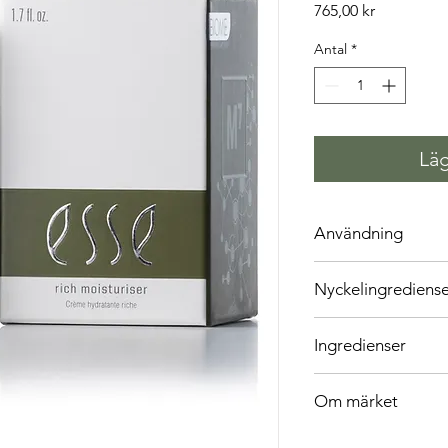
Pris
765,00 kr
Antal
*
Läg
Användning
Nyckelingrediens
Ingredienser
Om märket
Esse Skincare är ett 