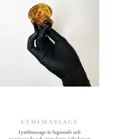
LYMFMASSAGE
Lymfmassage är lugnande och
avstressande och stimulerar cirkulation.