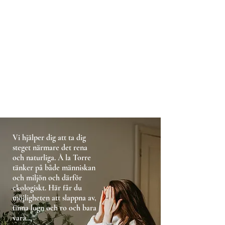
Vi hjälper dig att ta dig
steget närmare det rena
och naturliga. À la Torre
tänker på både människan
och miljön och därför
ekologiskt. Här får du
möjligheten att slappna av,
finna lugn och ro och bara
vara...