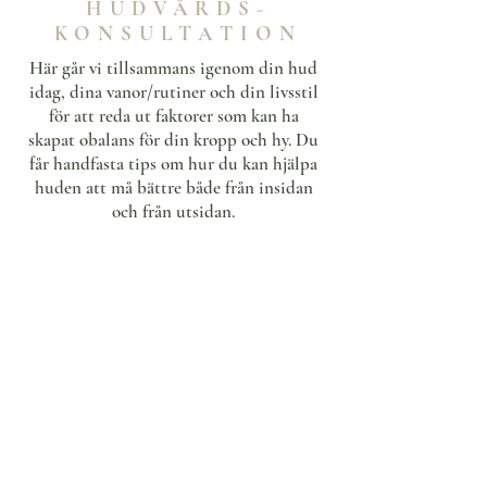
HUDVÅRDS-
KONSULTATION
Här går vi tillsammans igenom din hud
idag, dina vanor/rutiner och din livsstil
för att reda ut faktorer som kan ha
skapat obalans för din kropp och hy. Du
får handfasta tips om hur du kan hjälpa
huden att må bättre både från insidan
och från utsidan.
FRANSAR
& BRYN
Ögonfransar och ögonbryn är viktigare än
man tror. De har en inramande effekt och
ger ansiktet ett lyft! I salongen kan du
färga/forma bryn/fransar eller göra