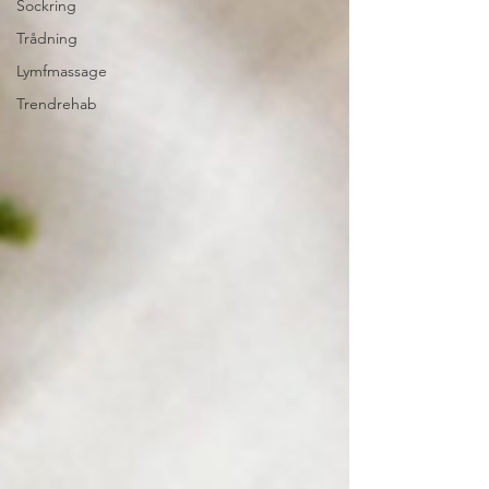
Sockring
Trådning
Lymfmassage
Trendrehab